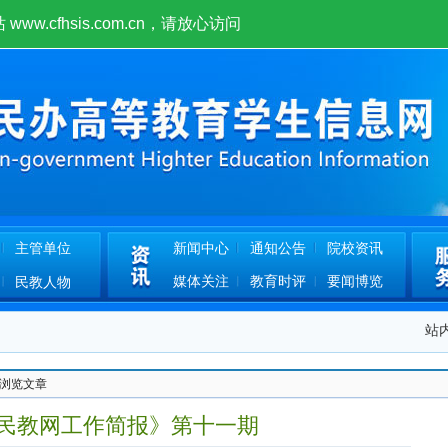
w.cfhsis.com.cn！
主管单位
新闻中心
通知公告
院校资讯
媒体关注
教育时评
要闻博览
民教人物
站
 浏览文章
法
年《民教网工作简报》第十一期