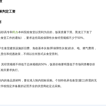
校
谈判定工资
利
高职高专和
民办
本科院校食堂以营利为目的，饭菜质量下滑。黑龙江下发了
生食堂工作的通知》，要求这些高校保障性伙食经营规模不少于50%。
学生食堂建筑设施折旧费、免收基本伙食(即保障性伙食)的水、电、燃气费用，
入责任和优惠政策，不得以任何形式从食堂营利。
经营规模不得低于总体规模的50%，饭菜价格要明显低于市场同类餐饮价
江相关要求执行。
的食品原材料，要在准入制内招标采购。个别特色承包食堂(窗口)所需的无
在学校指定并备案的证照齐全的供货商处定点采购。