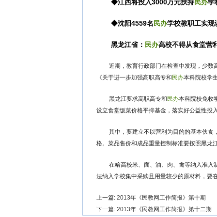
◆江西将投入3000万元扶持
民办
学
◆沈阳4559名
民办
学校教职工实现
黑龙江省：
民办
高校不得从食堂营
近期，教育行政部门在检查中发现，少数
《关于进一步加强高职高专和
民办
本科院校学
黑龙江要求高职高专和
民办
本科院校免收
设立食堂饭菜价格平抑基金，落实好公益性投
其中，要建立不以营利为目的的基本伙食，其
格。菜品售价和成品重量控制标准要按照黑龙
在哈高校米、面、油、肉、禽等纳入准入制内
法纳入学校集中采购且用量较少的原材料，要
上一篇:
2013年《民教网工作简报》第十期
下一篇:
2013年《民教网工作简报》第十二期