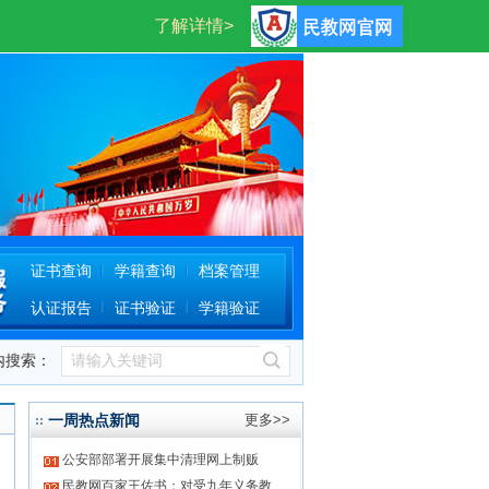
登录
注册
证书查询
学籍查询
档案管理
认证报告
证书验证
学籍验证
内搜索：
一周热点新闻
更多>>
公安部部署开展集中清理网上制贩
民教网百家王佐书：对受九年义务教