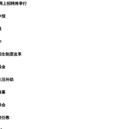
网上招聘将举行
申报
展
作
生制度改革
基金
生活补助
帷幕
谈会
校任教