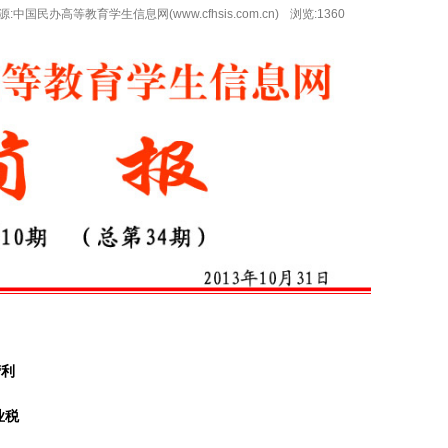
平台的公告
源:中国民办高等教育学生信息网(www.cfhsis.com.cn)
浏览:
1360
的公告
公告
营利
业税