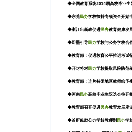
◆全国教育系统2014届高校毕业生
◆东莞
民办
学校扶持专项资金开始
◆浙江出新政促进
民办
教育健康发
◆即墨引导
民办
学校与公办学校合
◆教育部：促进教育公平推进考试招
◆开封将对
民办
学校提取风险防范
◆教育部：连片特困地区教师给予
◆河南
民办
高校毕业生双选会拉开
◆教育部召开促进
民办
教育发展座
◆首府鼓励公办学校教师到
民办
学