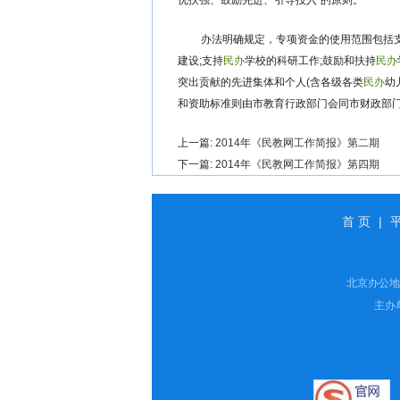
优扶强、鼓励先进、引导投入”的原则。
办法明确规定，专项资金的使用范围包括
建设;支持
民办
学校的科研工作;鼓励和扶持
民办
突出贡献的先进集体和个人(含各级各类
民办
幼
和资助标准则由市教育行政部门会同市财政部
上一篇:
2014年《民教网工作简报》第二期
下一篇:
2014年《民教网工作简报》第四期
首 页
|
北京办公地址
主办