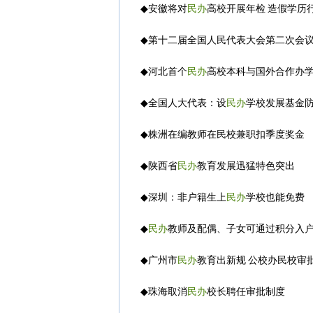
◆
安徽将对
民办
高校开展年检 造假学历
◆
第十二届全国人民代表大会第二次会
◆
河北首个
民办
高校本科与国外合作办
◆
全国人大代表：设
民办
学校发展基金
◆
株洲在编教师在民校兼职扣季度奖金
◆
陕西省
民办
教育发展迅猛特色突出
◆
深圳：非户籍生上
民办
学校也能免费
◆
民办
教师及配偶、子女可通过积分入
◆
广州市
民办
教育出新规 公校办民校审
◆
珠海取消
民办
校长聘任审批制度