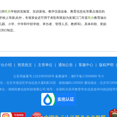
支持
民办
学校的实验室、实训基地、教学仪器设备、教育信息化等重点项目的
学校上等级;此外，专项资金还可用于表彰和奖励为发展江门市直
民办
教育做出
儿园、小学、中学和中职学校、举办者、管理人员、教师等)。具体补助、奖励
门另行制定。
平台介绍
|
资质批文
|
主管单位
|
通知公告
|
客服中心
|
版权声明
|
公安局备案号:1101083558号 备案编号：
湘ICP备17008968 号-5
：北京市海淀区学信信息大厦B座16层 邮政编码:100005 通信地址：北京市10000
单位：湖南民教信息科技有限公司 指导：全国民办高等教育学生信息咨询与就业指