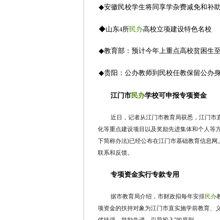
◆
安徽民校学生将同享学杂费减免和补
◆
山东
所
民办
高校立项建设特色名校
4
◆
教育部：预计今年上重点高校贫困生至
◆
贵阳：公办教师到民校任教保留公办
江门市
民办
学校可申报专项资金
近日，记者从江门市教育局获悉，江门市直
化等重点建设项目以及奖励先进集体和个人等
下简称办法)已经公布在江门市基础教育信息网
联系和反馈。
专项资金实行专款专用
据市教育局介绍，市财政拟每年安排
民办
项资金的扶持对象为江门市直实施学前教育、