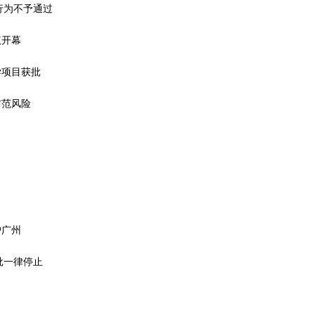
行为不予通过
议开幕
学项目获批
防范风险
户广州
批一律停止