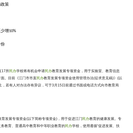
助政策
少增10%
身份
17所
民办
学校将有机会申请
民办
教育发展专项资金，用于实验室、教育信息
方面。目前《江门市市直
民办
教育发展专项资金使用管理办法(征求意见稿)》(以
上，若有人对办法存有异议，可于3月15日前通过书面或电话方式向市教育局
教育发展专项资金(以下简称专项资金)，用于促进江门
民办
教育的健康发展。专
义务教育、普通高中教育和中等职业教育的
民办
学校，使用遵循“促进发展、扶