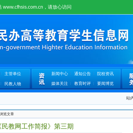
w.cfhsis.com.cn！
主管单位
新闻中心
通知公告
院校资讯
媒体关注
教育时评
要闻博览
民教人物
站
 浏览文章
法
年《民教网工作简报》第三期