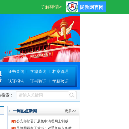
登录
注册
证书查询
学籍查询
档案管理
认证报告
证书验证
学籍验证
内搜索：
一周热点新闻
更多>>
公安部部署开展集中清理网上制贩
民教网百家王佐书：对受九年义务教