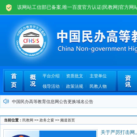
欢迎光临中国民办高等教育学生信息网(民教网)www.cfhsis.com.cn！
平台介绍
资质批文
主管单位
领导活动
政策法规
民教人物
中国民办高等教育信息网公告更换域名公告
二0一二年批准加入民办高校名单公告
当前位置：
民教网
>>
政务之窗
>> 频道首页
中国民办高等教育学生信息网运营公告
关于严厉打击网