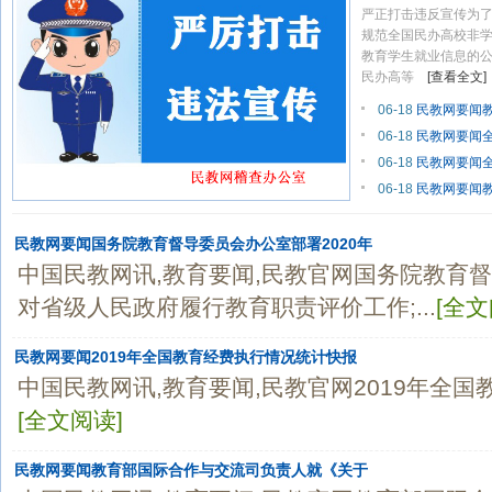
关于民办高校学业证书网上查询管理办法
严正打击违反宣传为了
规范全国民办高校非
关于批准四川机电工程专修学院加入本平台的公告
教育学生就业信息的
民办高等
[查看全文]
关于批准郑州理工专修学院加入本平台的公告
06-18
民教网要闻教
关于非法网站仿冒我司民教网严正声明
06-18
民教网要闻
06-18
民教网要闻
民教网免责严正声明！
06-18
民教网要闻教
民教网声明
民教网要闻国务院教育督导委员会办公室部署2020年
中国民教网讯,教育要闻,民教官网国务院教育督
对省级人民政府履行教育职责评价工作;...
[全文
民教网要闻2019年全国教育经费执行情况统计快报
中国民教网讯,教育要闻,民教官网2019年全国教
[全文阅读]
民教网要闻教育部国际合作与交流司负责人就《关于