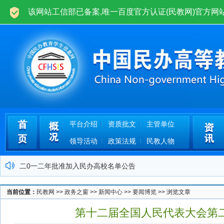
欢迎光临中国民办高等教育学生信息网(民教网)www.cfhsis.com.cn！
平台介绍
资质批文
主管单位
领导活动
政策法规
民教人物
中国民办高等教育学生信息网运营公告
关于民办高校学业证书网上查询管理办法
当前位置：
民教网
>>
政务之窗
>>
新闻中心
>>
要闻博览
>> 浏览文章
关于批准四川机电工程专修学院加入本平台的公告
第十二届全国人民代表大会第