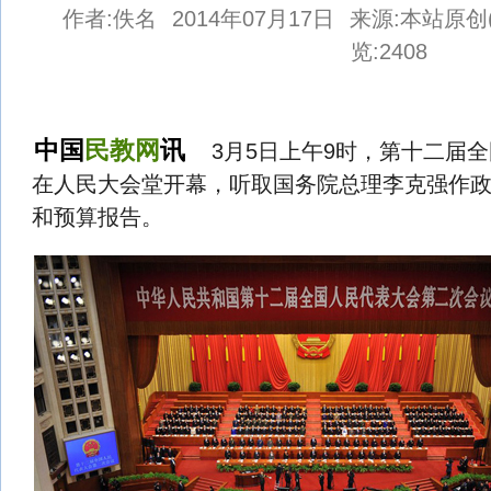
关于批准郑州理工专修学院加入本平台的公告
作者:佚名
2014年07月17日
来源:本站原创(ww
关于非法网站仿冒我司民教网严正声明
览:
2408
民教网免责严正声明！
民教网声明
中国
民教网
讯
3月5日上午9时，第十二届全
中国民办高等教育信息网公告更换域名公告
在人民大会堂开幕，听取国务院总理李克强作
和预算报告。
二0一二年批准加入民办高校名单公告