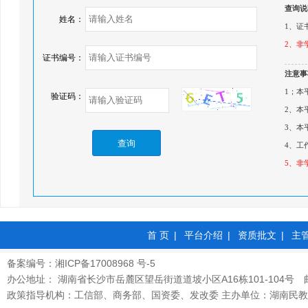
查询说
姓名：
1、证
2、非
证书编号：
注意事
1；本
验证码：
2、本
3、本
查询
4、工作
5、非
首 页
|
平台介绍
|
资质批文
|
主
备案编号：湘ICP备17008968 号-5
办公地址： 湖南省长沙市岳麓区望岳街道道坡小区A16栋101-104号 邮政
政策指导机构：工信部、商务部、国资委、发改委 主办单位：湖南民