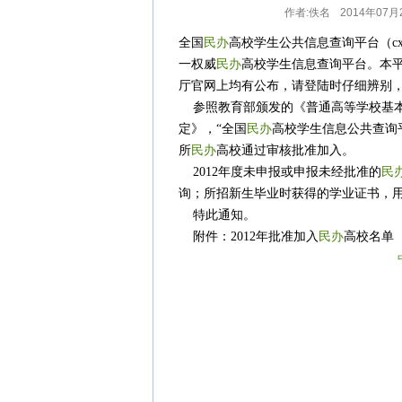
作者:佚名
2014年07月
关于非法网站仿冒我司民教网严正声明
全国
民办
高校学生公共信息查询平台（cx.cph
一权威
民办
高校学生信息查询平台。本
民教网免责严正声明！
厅官网上均有公布，请登陆时仔细辨别
民教网声明
参照教育部颁发的《普通高等学校基本
定》，“全国
民办
高校学生信息公共查询平
中国民办高等教育信息网公告更换域名
所
民办
高校通过审核批准加入。
2012年度未申报或申报未经批准的
民
二0一二年批准加入民办高校名单公告
询；所招新生毕业时获得的学业证书，
特此通知。
附件：2012年批准加入
民办
高校名
2012年10