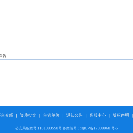
公告
平台介绍
|
资质批文
|
主管单位
|
通知公告
|
客服中心
|
版权声明
|
公安局备案号:1101083558号 备案编号：
湘ICP备17008968 号-5