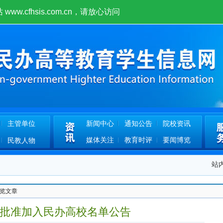
w.cfhsis.com.cn！
主管单位
新闻中心
通知公告
院校资讯
媒体关注
教育时评
要闻博览
民教人物
站
法
浏览文章
平台的公告
年批准加入民办高校名单公告
的公告