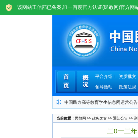
欢迎光临中国民办高等教育学生信息网(民教网)ww
平台介绍
资质批文
领导活动
政策法规
中国民办高等教育学生信息网运营公告
关于民办高校学业证书网上查询管理办
当前位置：
民教网
>>
政务之窗
>>
通知公告
>> 
关于批准四川机电工程专修学院加入本
二0一二
关于批准郑州理工专修学院加入本平台