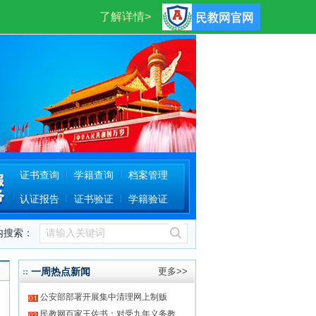
登录
注册
证书查询
学籍查询
档案管理
认证报告
证书验证
学籍验证
内搜索：
一周热点新闻
更多>>
公安部部署开展集中清理网上制贩
民教网百家王佐书：对受九年义务教