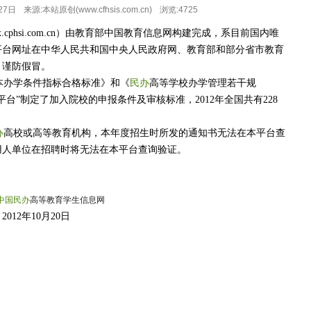
27日
来源:本站原创(www.cfhsis.com.cn)
浏览:
4725
si.com.cn
）由教育部中国教育信息网构建完成，系目前国内唯
平台网址在中华人民共和国中央人民政府网、教育部和部分省市教育
，谨防假冒。
办学条件指标合格标准》和《
民办
高等学校办学管理若干规
台”制定了加入院校的申报条件及审核标准，2012年全国共有228
公告
办
高校或高等教育机构，本年度招生时所发的通知书无法在本平台查
用人单位在招聘时将无法在本平台查询验证。
单
中国
民办
高等教育学生信息网
月20日