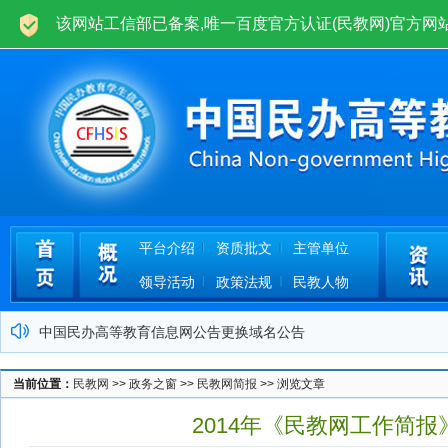
欢迎光临中国民办高等教育学生信息网(民教网)www.cfhsis.com.cn！
平台介绍
资质批文
主管单位
领导活动
政策法规
民教人物
中国民办高等教育信息网公告更换域名公告
二0一二年批准加入民办高校名单公告
当前位置：
民教网
>>
政务之窗
>>
民教网简报
>> 浏览文章
中国民办高等教育学生信息网运营公告
2014年《民教网工作简报
关于民办高校学业证书网上查询管理办法